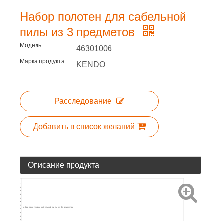
Набор полотен для сабельной
пилы из 3 предметов
Модель:
46301006
Марка продукта:
KENDO
Расследование
Добавить в список желаний
Описание продукта
Н
а
з
в
а
н
и
е
Набор полотен для сабельной пилы из 3 предметов
п
р
о
д