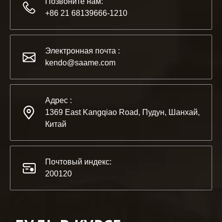
Позвоните нам:
+86 21 68139666-1210
2022-11-21
KENDO на выставке BIG5 в Дубае
Электронная почта :
Партнеры и друзья, у нас есть отличная новость для ва
kendo@saame.com
Адрес :
1369 East Kangqiao Road, Пудун, Шанхай,
Китай
Почтовый индекс:
200120