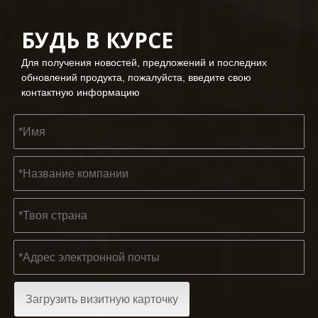
БУДЬ В КУРСЕ
2023-03-02
Для получения новостей, предложений и последних
KENDO на Кёльнской ярмарке 2023
обновлений продукта, пожалуйста, введите свою
Кёльнская ярмарка 2023, фантастическое место для Kend
контактную информацию
2022-11-21
Загрузить визитную карточку
KENDO на выставке BIG5 в Дубае