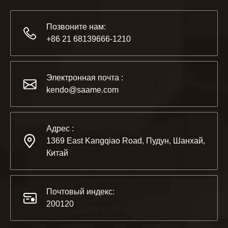
Позвоните нам:
+86 21 68139666-1210
2022-11-21
KENDO на выставке BIG5 в Дубае
Электронная почта :
Партнеры и друзья, у нас есть отличная новость для ва
kendo@saame.com
Адрес :
1369 East Kangqiao Road, Пудун, Шанхай,
Китай
Почтовый индекс:
200120