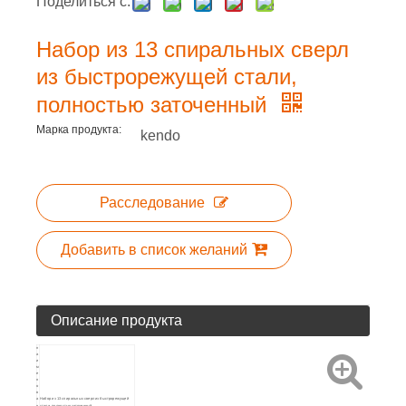
Поделиться с:
Набор из 13 спиральных сверл
из быстрорежущей стали,
полностью заточенный
Марка продукта:
kendo
Расследование
Добавить в список желаний
Описание продукта
н
а
и
м
е
н
о
в
а
Набор из 13 спиральных сверл из быстрорежущей
н
стали, полностью заточенный