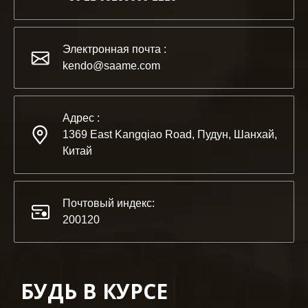
2022-11-21
KENDO на выставке BIG5 в Дубае
Электронная почта :
Партнеры и друзья, у нас есть отличная новость для ва
kendo@saame.com
Адрес :
1369 East Kangqiao Road, Пудун, Шанхай,
Китай
Почтовый индекс:
200120
БУДЬ В КУРСЕ
2023-03-02