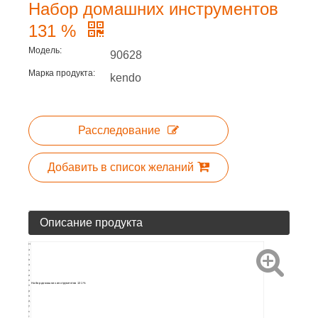
Набор домашних инструментов
131 %
Модель:
90628
Марка продукта:
kendo
Расследование
Добавить в список желаний
Описание продукта
Н
а
з
в
а
н
и
е
Набор домашних инструментов 131 %
п
р
о
д
у
к
т