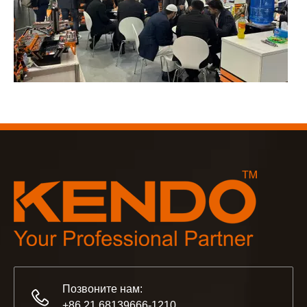
2023-03-02
KENDO на Кёльнской ярмарке 2023
Кёльнская ярмарка 2023, фантастическое место для Kend
Позвоните нам:
+86 21 68139666-1210