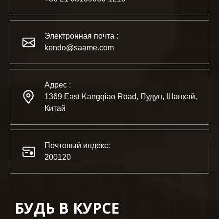
2022-11-21
KENDO на выставке BIG5 в Дубае
Электронная почта :
Партнеры и друзья, у нас есть отличная новость для ва
kendo@saame.com
Адрес :
1369 East Kangqiao Road, Пудун, Шанхай,
Китай
Почтовый индекс:
200120
БУДЬ В КУРСЕ
2023-03-02